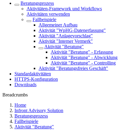
Beratungsprozess
Aktivitäten-Framework und Workflows
Aktivitäten verwenden
Fallbeispiele
Allgemeiner Aufbau
Aktivität "WpHG-Datenerfassung"
Aktivität "Anlagevorschlag"
Aktivität "Interner Vermerk"
Aktivität "Beratung"
Aktivität "Beratung" - Erfassung
Aktivität "Beratung" - Abwicklung
Aktivität "Beratung" - Controlling
Aktivität "Beratungsfreies Geschäft"
Standardaktivitäten
HTTPS-Konfiguration
Downloads
Breadcrumbs
Home
Infront Advisory Solution
Beratungsprozess
Fallbeispiele
Aktivität "Beratung"