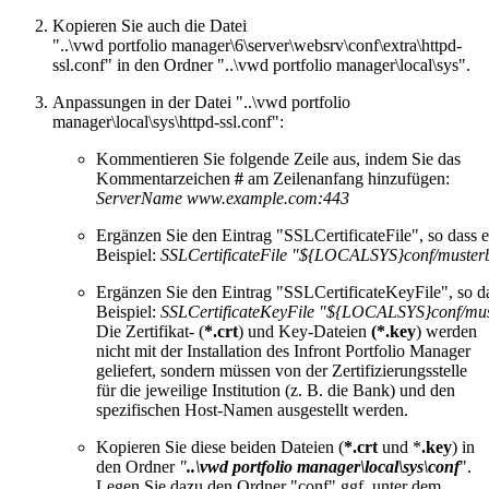
Kopieren Sie auch die Datei
"..\vwd portfolio manager\6\server\websrv\conf\extra\httpd-
ssl.conf" in den Ordner "..\vwd portfolio manager\local\sys".
Anpassungen in der Datei "..\vwd portfolio
manager\local\sys\httpd-ssl.conf":
Kommentieren Sie folgende Zeile aus, indem Sie das
Kommentarzeichen
#
am Zeilenanfang hinzufügen:
ServerName www.example.com:443
Ergänzen Sie den Eintrag "SSLCertificateFile", so dass er 
Beispiel:
SSLCertificateFile "${LOCALSYS}conf/musterb
Ergänzen Sie den Eintrag "SSLCertificateKeyFile", so das
Beispiel:
SSLCertificateKeyFile "${LOCALSYS}conf/mus
Die Zertifikat- (
*.crt
) und Key-Dateien
(*.key
) werden
nicht mit der Installation des Infront Portfolio Manager
geliefert, sondern müssen von der Zertifizierungsstelle
für die jeweilige Institution (z. B. die Bank) und den
spezifischen Host-Namen ausgestellt werden.
Kopieren Sie diese beiden Dateien (
*.crt
und *
.key
) in
den Ordner
"
..\vwd portfolio manager\local\sys\conf
".
Legen Sie dazu den Ordner "conf" ggf. unter dem