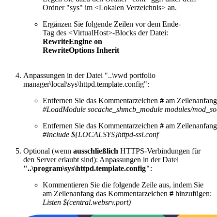
Ordner "sys" im <Lokalen Verzeichnis> an.
Ergänzen Sie folgende Zeilen vor dem Ende-
Tag des <VirtualHost>-Blocks der Datei:
RewriteEngine on
RewriteOptions Inherit
Anpassungen in der Datei "..\vwd portfolio
manager\local\sys\httpd.template.config":
Entfernen Sie das Kommentarzeichen
#
am Zeilenanfang 
#LoadModule socache_shmcb_module modules/mod_so
Entfernen Sie das Kommentarzeichen
#
am Zeilenanfang 
#Include ${LOCALSYS}httpd-ssl.conf
Optional (wenn
ausschließlich
HTTPS-Verbindungen für
den Server erlaubt sind): Anpassungen in der Datei
"..\program\sys\httpd.template.config"
:
Kommentieren Sie die folgende Zeile aus, indem Sie
am Zeilenanfang das Kommentarzeichen
#
hinzufügen:
Listen $(central.websrv.port)