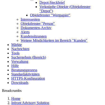
Depot-Steckbrief
Verknüpfte Objekte (Objektfenster
"Depot")
Objektfenster "Wertpapier"
Interessenten
Objektfenster "Person"
Dokumenten-Archiv
Alerts
Kundensitzungen
Weitere Möglichkeiten im Bereich "Kunden"
Märkte
Nachrichten
Tools
Suchergebnis (Bereich)
Verwaltung
Hilfe
Beratungsprozess
Standardaktivitäten
HTTPS-Konfiguration
Downloads
Breadcrumbs
Home
Infront Advisory Solution