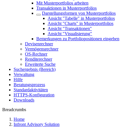
Mit Musterportfolios arbeiten
Transaktionen in Musterportfolios
Darstellungsformen von Musterportfolios
Ansicht "Tabelle" in Musterportfolios
Ansicht "Charts" in Musterportfolios
Ansicht "Transaktionen"
Ansicht "Visualisierung"
Bemerkungen zu Portfoliopositionen eingeben
Devisenrechner
Vermögensrechner
OS-Rechner
Renditerechner
Erweiterte Suche
Suchergebnis (Bereich)
Verwaltung
Hilfe
Beratungsprozess
Standardaktivitäten
HTTPS-Konfiguration
Downloads
Breadcrumbs
Home
Infront Advisory Solution