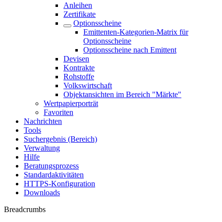
Anleihen
Zertifikate
Optionsscheine
Emittenten-Kategorien-Matrix für
Optionsscheine
Optionsscheine nach Emittent
Devisen
Kontrakte
Rohstoffe
Volkswirtschaft
Objektansichten im Bereich "Märkte"
Wertpapierporträt
Favoriten
Nachrichten
Tools
Suchergebnis (Bereich)
Verwaltung
Hilfe
Beratungsprozess
Standardaktivitäten
HTTPS-Konfiguration
Downloads
Breadcrumbs