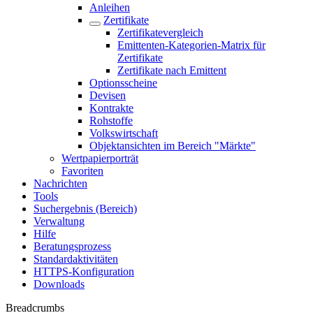
Anleihen
Zertifikate
Zertifikatevergleich
Emittenten-Kategorien-Matrix für
Zertifikate
Zertifikate nach Emittent
Optionsscheine
Devisen
Kontrakte
Rohstoffe
Volkswirtschaft
Objektansichten im Bereich "Märkte"
Wertpapierporträt
Favoriten
Nachrichten
Tools
Suchergebnis (Bereich)
Verwaltung
Hilfe
Beratungsprozess
Standardaktivitäten
HTTPS-Konfiguration
Downloads
Breadcrumbs