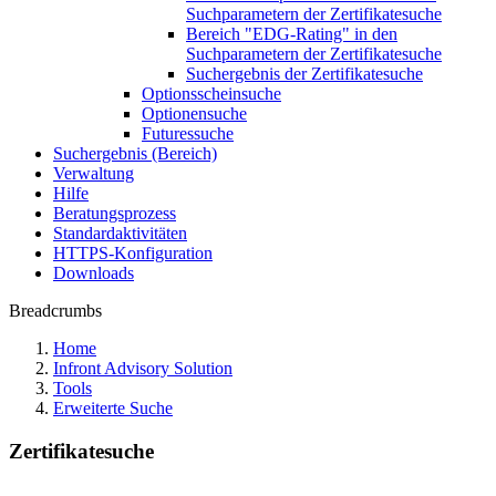
Suchparametern der Zertifikatesuche
Bereich "EDG-Rating" in den
Suchparametern der Zertifikatesuche
Suchergebnis der Zertifikatesuche
Optionsscheinsuche
Optionensuche
Futuressuche
Suchergebnis (Bereich)
Verwaltung
Hilfe
Beratungsprozess
Standardaktivitäten
HTTPS-Konfiguration
Downloads
Breadcrumbs
Home
Infront Advisory Solution
Tools
Erweiterte Suche
Zertifikatesuche