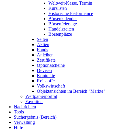
Weltweit-Kasse, Termin
Kurslisten
Historische Performance
Börsenkalender
Börsenfeiertage
Handelszeiten
Börsenplätze
Seiten
Aktien
Fonds
Anleihen
Zertifikate
Optionsscheine
Devisen
Kontrakte
Rohstoffe
Volkswirtschaft
Objektansichten im Bereich "Märkte"
Wertpapierporträt
Favoriten
Nachrichten
Tools
Suchergebnis (Bereich)
Verwaltung
Hilfe