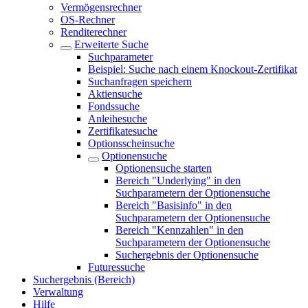
Vermögensrechner
OS-Rechner
Renditerechner
Erweiterte Suche
Suchparameter
Beispiel: Suche nach einem Knockout-Zertifikat
Suchanfragen speichern
Aktiensuche
Fondssuche
Anleihesuche
Zertifikatesuche
Optionsscheinsuche
Optionensuche
Optionensuche starten
Bereich "Underlying" in den
Suchparametern der Optionensuche
Bereich "Basisinfo" in den
Suchparametern der Optionensuche
Bereich "Kennzahlen" in den
Suchparametern der Optionensuche
Suchergebnis der Optionensuche
Futuressuche
Suchergebnis (Bereich)
Verwaltung
Hilfe