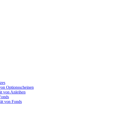
izes
von Optionsscheinen
ät von Anleihen
 Fonds
rät von Fonds