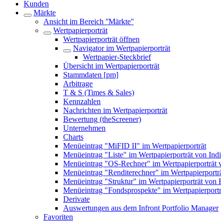
Kunden
Märkte
Ansicht im Bereich ʺMärkteʺ
Wertpapierporträt
Wertpapierporträt öffnen
Navigator im Wertpapierporträt
Wertpapier-Steckbrief
Übersicht im Wertpapierporträt
Stammdaten [pm]
Arbitrage
T & S (Times & Sales)
Kennzahlen
Nachrichten im Wertpapierporträt
Bewertung (theScreener)
Unternehmen
Charts
Menüeintrag "MiFID II" im Wertpapierporträt
Menüeintrag "Liste" im Wertpapierporträt von Ind
Menüeintrag "OS-Rechner" im Wertpapierporträt 
Menüeintrag "Renditerechner" im Wertpapierportr
Menüeintrag "Struktur" im Wertpapierporträt von
Menüeintrag "Fondsprospekte" im Wertpapierport
Derivate
Auswertungen aus dem Infront Portfolio Manager
Favoriten