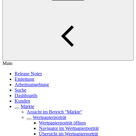
Main
Release Notes
Einleitung
Arbeitsumgebung
Suche
Dashboards
Kunden
Märkte
Ansicht im Bereich ʺMärkteʺ
Wertpapierporträt
Wertpapierporträt öffnen
Navigator im Wertpapierporträt
Übersicht im Wertpapierporträt