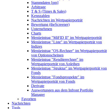
Stammdaten [pm]
Arbitrage
T & S (Times & Sales)
Kennzahlen
Nachrichten im Wertpapierporträt
Bewertung (theScreener)
Unternehmen
Charts
Menüeintrag "MiFID II" im Wertpapierporträt
Menüeintrag "Liste" im Wertpapierporträt von
Indizes
Menüeintrag "OS-Rechner" im Wertpapierporträt
von Optionsscheinen
Menüeintrag "Renditerechner" im
Wertpapierporträt von Anleihen
Menüeintrag "Struktur" im Wertpapierporträt von
Fonds
Menüeintrag "Fondsprospekte" im
Wertpapierporträt von Fonds
Derivate
Auswertungen aus dem Infront Portfolio
Manager
Favoriten
Nachrichten
Tools