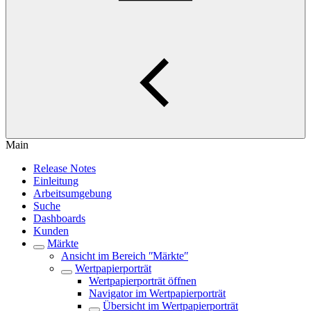
Main
Release Notes
Einleitung
Arbeitsumgebung
Suche
Dashboards
Kunden
Märkte
Ansicht im Bereich ʺMärkteʺ
Wertpapierporträt
Wertpapierporträt öffnen
Navigator im Wertpapierporträt
Übersicht im Wertpapierporträt