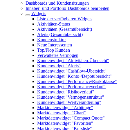
Dashboards und Kundensitzungen
Inhaber- und Portfolio-Dashboards bearbeiten
Widgets
Liste der verfügbaren Widgets
Aktivitäten-Status
Aktivitäten (Gesamtübersicht)
Alerts (Gesamtübersicht)
Kundenstruktur
Neue Interessenten
Top/Flop Kunden
Verwaltetes Vermögen
Kundenwidget "Aktivitäten-Übersicht"
Kundenwidget "Alerts"
Kundenwidget "Cashflow-Übersicht"
Kundenwidget "Konto-/Depotübersicht"
Kundenwidget "Performance/Risikoklasse"
Kundenwidget "Performanceverlauf"
Kundenwidget "Risikoverlauf"
Kundenwidget "Vermögensstruktur"
Kundenwidget "Wertveränderung"
Marktdatenwidget "Arbitrage"
Marktdatenwidget "Chart"
Marktdatenwidget "Compact Quote"
Marktdatenwidget "Favoriten"
Marktdatenwidget "Kursliste"