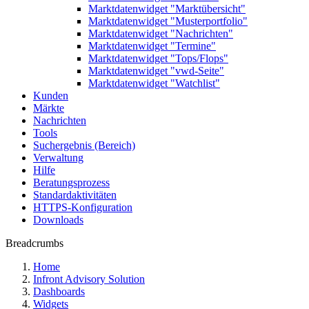
Marktdatenwidget "Marktübersicht"
Marktdatenwidget "Musterportfolio"
Marktdatenwidget "Nachrichten"
Marktdatenwidget "Termine"
Marktdatenwidget "Tops/Flops"
Marktdatenwidget "vwd-Seite"
Marktdatenwidget "Watchlist"
Kunden
Märkte
Nachrichten
Tools
Suchergebnis (Bereich)
Verwaltung
Hilfe
Beratungsprozess
Standardaktivitäten
HTTPS-Konfiguration
Downloads
Breadcrumbs
Home
Infront Advisory Solution
Dashboards
Widgets